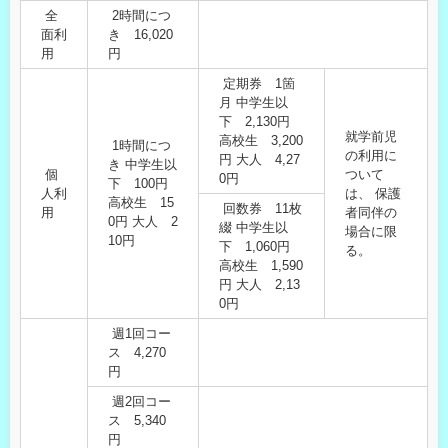
全
2時間につ
面利
き 16,020
用
円
定期券 1箇
月 中学生以
下 2,130円
就学前児
高校生 3,200
1時間につ
の利用に
円 大人 4,27
き 中学生以
個
ついて
0円
下 100円
人利
は、 保護
高校生 15
回数券 11枚
用
者同伴の
0円 大人 2
綴 中学生以
場合に限
10円
下 1,060円
る。
高校生 1,590
円 大人 2,13
0円
週1回コー
ス 4,270
円
週2回コー
ス 5,340
円