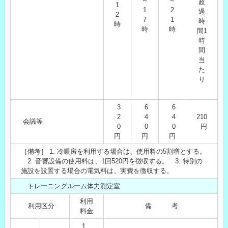
～
～
超
1
1
2
過
2
7
1
時
時
時
時
間1
時
間
当
た
り
3
6
6
2
4
4
210
会議等
0
0
0
円
円
円
円
［備考］ 1. 冷暖房を利用する場合は、使用料の5割増とする。
2. 音響設備の使用料は、1回520円を徴収する。 3. 特別の
施設を設置する場合の電気料は、実費を徴収する。
トレーニングルーム体力測定室
利用
利用区分
備 考
料金
1