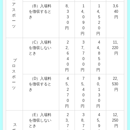
ア
（B）入場料
8,
1
1
3,6
ス
を徴収すると
3
4,
4,
40
ポ
き
3
0
5
円
ー
0
9
2
ツ
円
0
0
円
円
（C）入場料
2
3
4
11,
を徴収しない
2,
7,
4,
220
とき
6
7
8
円
4
0
5
プ
0
0
0
ロ
円
円
円
ス
ポ
（D）入場料
4
7
9
22,
ー
を徴収すると
5,
5,
0,
530
ツ
き
2
4
1
円
7
0
3
0
0
0
円
円
円
（E）入場料
2
3
4
12,
を徴収しない
3,
8,
5,
250
ス
とき
7
7
9
円