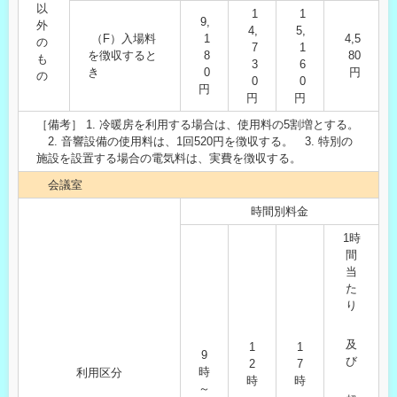
以
1
1
9,
外
4,
5,
（F）入場料
1
4,5
の
7
1
を徴収すると
8
80
も
3
6
き
0
円
の
0
0
円
円
円
［備考］ 1. 冷暖房を利用する場合は、使用料の5割増とする。
2. 音響設備の使用料は、1回520円を徴収する。 3. 特別の
施設を設置する場合の電気料は、実費を徴収する。
会議室
時間別料金
1時
間
当
た
り
及
1
1
9
び
2
7
時
利用区分
時
時
～