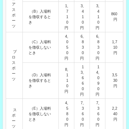
ア
1,
3,
3,
ス
（B）入場料
7
4
4
860
ポ
を徴収すると
1
1
1
円
ー
き
0
0
0
ツ
円
円
円
4,
6,
6,
（C）入場料
0
8
8
1,7
を徴収しない
5
3
3
10
プ
とき
0
0
0
円
ロ
円
円
円
ス
1
1
ポ
8,
3,
4,
ー
（D）入場料
1
3,5
6
0
ツ
を徴収すると
1
30
6
9
き
0
円
0
0
円
円
円
4,
7,
7,
（E）入場料
5
3
3
2,2
ス
を徴収しない
8
6
6
40
ポ
とき
0
0
0
円
ー
円
円
円
ツ