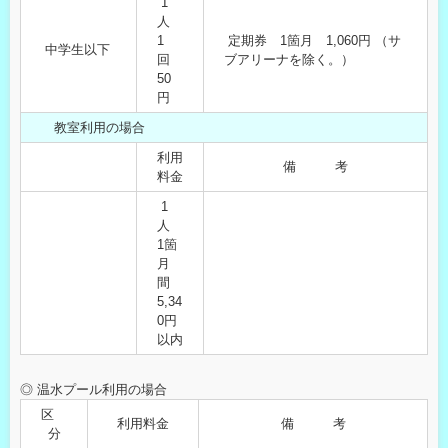
1
人
1
定期券 1箇月 1,060円 （サ
中学生以下
回
ブアリーナを除く。）
50
円
教室利用の場合
利用
備 考
料金
1
人
1箇
月
間
5,34
0円
以内
◎ 温水プール利用の場合
区
利用料金
備 考
分