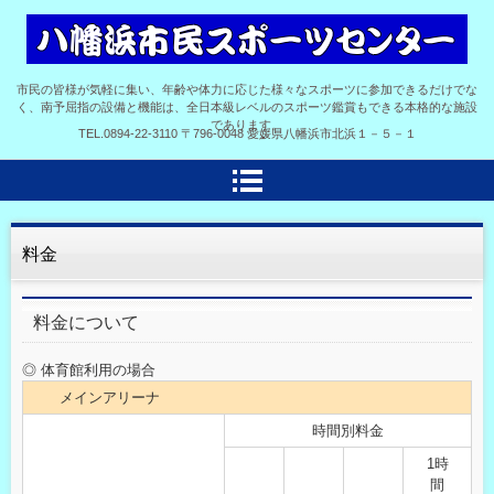
市民の皆様が気軽に集い、年齢や体力に応じた様々なスポーツに参加できるだけでな
く、南予屈指の設備と機能は、全日本級レベルのスポーツ鑑賞もできる本格的な施設
であります。
TEL.
0894-22-3110
〒796-0048 愛媛県八幡浜市北浜１－５－１
料金
料金について
◎ 体育館利用の場合
メインアリーナ
時間別料金
1時
間