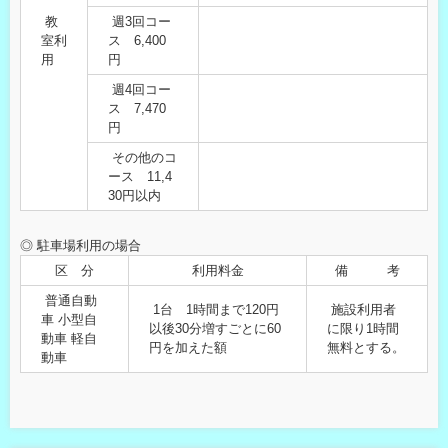
教
週3回コー
室利
ス 6,400
用
円
週4回コー
ス 7,470
円
その他のコ
ース 11,4
30円以内
◎ 駐車場利用の場合
区 分
利用料金
備 考
普通自動
1台 1時間まで120円
施設利用者
車 小型自
以後30分増すごとに60
に限り1時間
動車 軽自
円を加えた額
無料とする。
動車