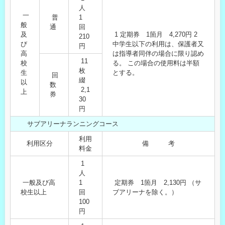
人
一
普
1
般
通
回
及
1 定期券 1箇月 4,270円 2
210
び
中学生以下の利用は、保護者又
円
高
は指導者同伴の場合に限り認め
11
校
る。 この場合の使用料は半額
枚
生
とする。
回
綴
以
数
2,1
上
券
30
円
サブアリーナランニングコース
利用
利用区分
備 考
料金
1
人
一般及び高
1
定期券 1箇月 2,130円 （サ
校生以上
回
ブアリーナを除く。）
100
円