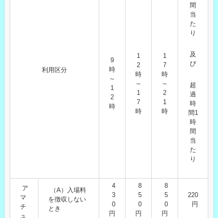
間
当
た
り
及
1
1
9
び
2
7
時
利用区分
時
時
～
～
～
超
1
1
2
過
2
7
1
時
時
時
時
間1
時
間
当
た
り
4
8
8
ア
（A）入場料
3
5
5
220
マ
を徴収しない
0
0
0
円
チ
とき
円
円
円
ュ