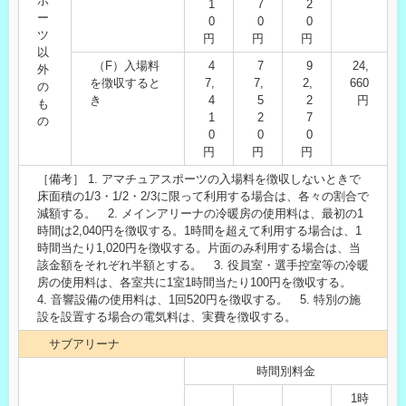
ポ
1
7
2
ー
0
0
0
ツ
円
円
円
以
（F）入場料
4
7
9
24,
外
を徴収すると
7,
7,
2,
660
の
き
4
5
2
円
も
1
2
7
の
0
0
0
円
円
円
［備考］ 1. アマチュアスポーツの入場料を徴収しないときで
床面積の1/3・1/2・2/3に限って利用する場合は、各々の割合で
減額する。 2. メインアリーナの冷暖房の使用料は、最初の1
時間は2,040円を徴収する。1時間を超えて利用する場合は、1
時間当たり1,020円を徴収する。片面のみ利用する場合は、当
該金額をそれぞれ半額とする。 3. 役員室・選手控室等の冷暖
房の使用料は、各室共に1室1時間当たり100円を徴収する。
4. 音響設備の使用料は、1回520円を徴収する。 5. 特別の施
設を設置する場合の電気料は、実費を徴収する。
サブアリーナ
時間別料金
1時