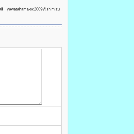
l yawatahama-sc2009@shimizu